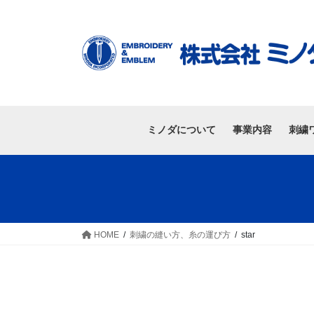
ミノダについて
事業内容
刺繍
HOME
刺繍の縫い⽅、⽷の運び⽅
star