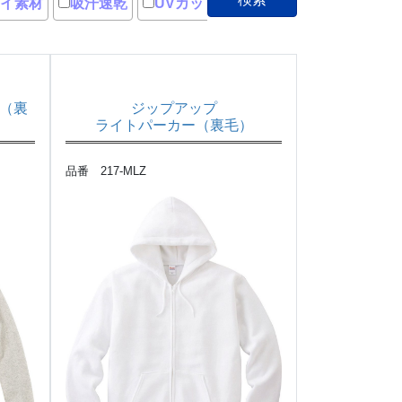
イ素材
吸汗速乾
UVカット
（裏
ジップアップ
ライトパーカー（裏毛）
品番 217-MLZ