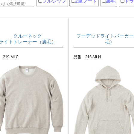
フルジップ
2重フード
裏毛
ドラ
つまで選択可能）
クルーネック
フーデッドライトパーカー
ライトトレーナー（裏毛
）
毛）
219-MLC
品番 216-MLH