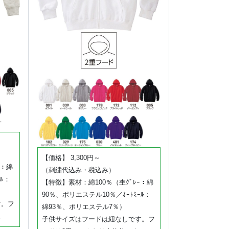
【価格】 3,300円～
ｰ：綿
（刺繍代込み・税込み）
ﾙ：
【特徴】素材：綿100％（杢ｸﾞﾚｰ：綿
90％、ポリエステル10％／ｵｰﾄﾐｰﾙ：
す。フ
綿93％、ポリエステル7％）
。
子供サイズはフードは紐なしです。フ