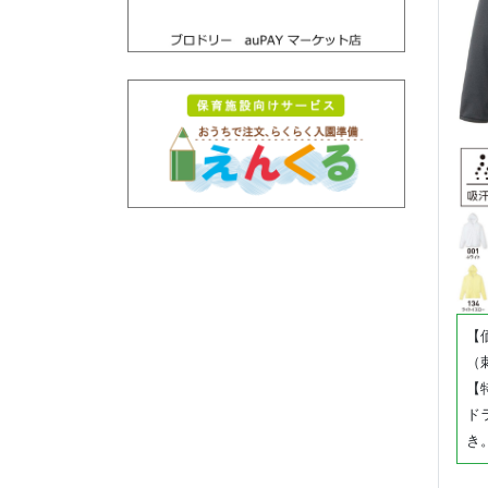
【価
（
【
ド
き