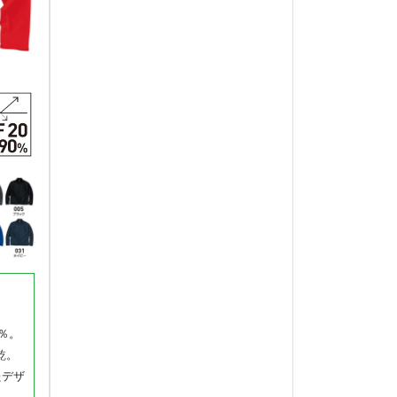
％。
乾。
たデザ