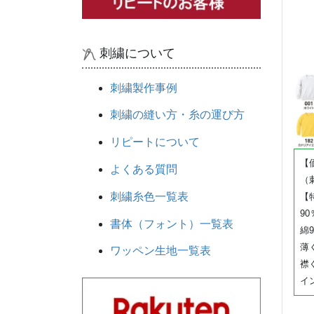
刺繍について
刺繍製作事例
刺繍の縫い方・糸の運び方
リピートについて
【価
よくある質問
（
刺繍糸色一覧表
【
9
書体（フォント）一覧表
綿
薄
ワッペン生地一覧表
襟
イ