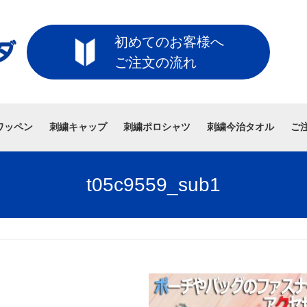
初めてのお客様へ
ご注文の流れ
ワッペン
刺繍キャップ
刺繍ポロシャツ
刺繍今治タオル
ご
t05c9559_sub1