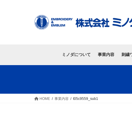
ミノダについて
事業内容
刺繍
HOME
事業内容
t05c9559_sub1