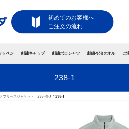
初めてのお客様へ
ご注文の流れ
ワッペン
刺繍キャップ
刺繍ポロシャツ
刺繍今治タオル
ご
238-1
クフリースジャケット 238-RFJ
238-1