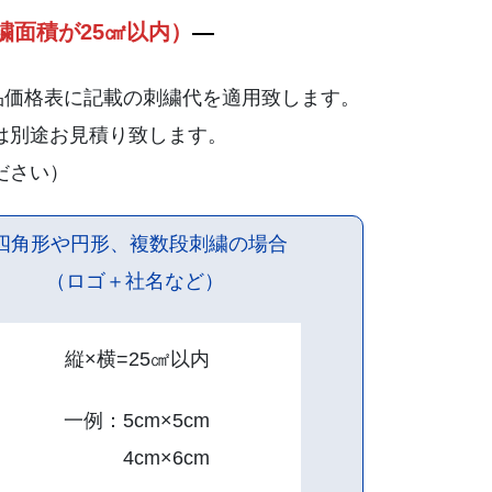
繍面積が25㎠以内）
—
品価格表に記載の刺繍代を適用致します。
は別途お見積り致します。
ください）
四角形や円形、複数段刺繍の場合
（ロゴ＋社名など）
縦×横=25㎠以内
一例：5cm×5cm
4cm×6cm