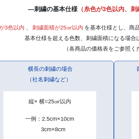
—刺繍の基本仕様
（糸色が3色以内、刺
が3色以内
、
刺繍面積が25㎠以内
を基本仕様とし、商
基本仕様を超える色数、刺繍面積になる場合
（各商品の価格表をご参照
横長の刺繍の場合
（社名刺繍など）
縦× 横=25㎠以内
一例：2.5cm×10cm
3cm×8cm