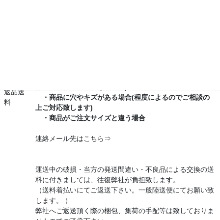
但し、下記のような場合は、到着日から30日間無料で良品
とお取替えを致します。
その期間を過ぎての不良は、理由の如何を問わずお断りさ
せて頂きます。
・刺繍の位置がご指示と違う場合
・刺繍の色がご指示と違う場合
返品及
(具体的な色番号のご指示がなかったお客様について
び
はこの場合は対応できません)
返品送
・商品に穴やキズがある場合(程度によるのでご相談の
料
上ご対応致します)
・商品がご注文サイズと違う場合
連絡メール先はこちら⇒
運送中の破損・当方の発送間違い・不良品による交換の送
料に付きましては、往復弊社が負担致します。
（送料着払いにてご返送下さい。一般陸送便にてお願い致
します。 ）
弊社へご返送頂く際の梱包、集荷の手配等は致しておりま