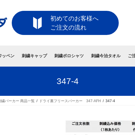
初めてのお客様へ
ご注文の流れ
ワッペン
刺繍キャップ
刺繍ポロシャツ
刺繍今治タオル
ご
347-4
繍パーカー 商品一覧
ドライ裏フリースパーカー 347-AFH
347-4