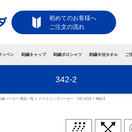
初めてのお客様へ
ご注文の流れ
ワッペン
刺繍キャップ
刺繍ポロシャツ
刺繍今治タオル
ご
342-2
繍パーカー 商品一覧
ドライジップパーカー 342-ASZ
342-2