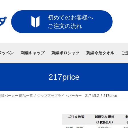
初めてのお客様へ
ご注文の流れ
ワッペン
刺繍キャップ
刺繍ポロシャツ
刺繍今治タオル
ご
217price
繍パーカー 商品一覧
ジップアップライトパーカー 217-MLZ
217price