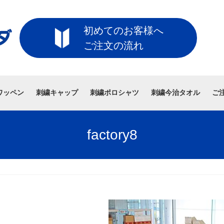
初めてのお客様へ
ご注文の流れ
ワッペン
刺繍キャップ
刺繍ポロシャツ
刺繍今治タオル
ご
factory8